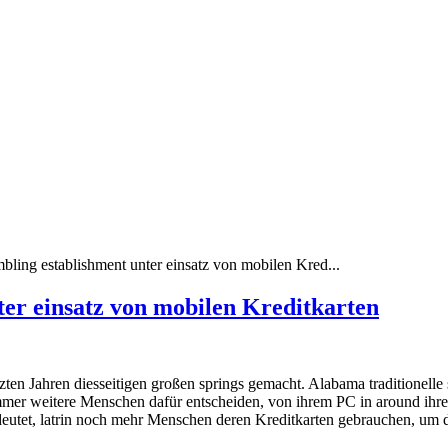
mbling establishment unter einsatz von mobilen Kred...
nter einsatz von mobilen Kreditkarten
en Jahren diesseitigen großen springs gemacht. Alabama traditionelle
ch immer weitere Menschen dafür entscheiden, von ihrem PC in around i
eutet, latrin noch mehr Menschen deren Kreditkarten gebrauchen, um d