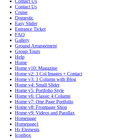
Contact Us
Contact Us
Cruise
Domestic
Easy Slider
Entrance Ticket
FAQ
Gallery
Ground Arrangement
Group Tours
Help
Home
Home v10: Magazine
Home v2: 3 Col Images + Contact
Home v3: 3 Column with Blog
Home v4: Small Slider
Home v5: Portfolio Style
Home v6: Classic 4 Column
Home v7: One Page Portfolio
Home v8: Frontpage Shop
Home v9: Videos and Parallax
Homepage
Homepage1
Hr Elements
Iconbox