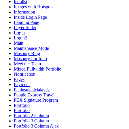
Iconlist
Images with Hotspots
Information
Inside Login Page
Landing Page
Layer Slider
Login
Login2
Main
Maintenance Mode
Masonry Blog
Masonry Portfolio
Meet the Team
Mixed Fullwidth Portfolio
Notification
Pages
Payment
Peninsular Malaysia
People Express Travel
PEX Signature Program
Portfolio
Portfolio
Portfolio 2 Column
Portfolio 3 Column
Portfolio 3 Column Ajax