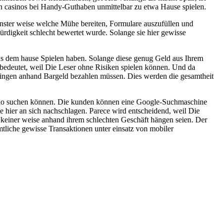
en casinos bei Handy-Guthaben unmittelbar zu etwa Hause spielen.
einster weise welche Mühe bereiten, Formulare auszufüllen und
ürdigkeit schlecht bewertet wurde. Solange sie hier gewisse
aus dem hause Spielen haben. Solange diese genug Geld aus Ihrem
 bedeutet, weil Die Leser ohne Risiken spielen können. Und da
öringen anhand Bargeld bezahlen müssen. Dies werden die gesamtheit
 Casino suchen können. Die kunden können eine Google-Suchmaschine
 hier an sich nachschlagen. Parece wird entscheidend, weil Die
 keiner weise anhand ihrem schlechten Geschäft hängen seien. Der
mtliche gewisse Transaktionen unter einsatz von mobiler