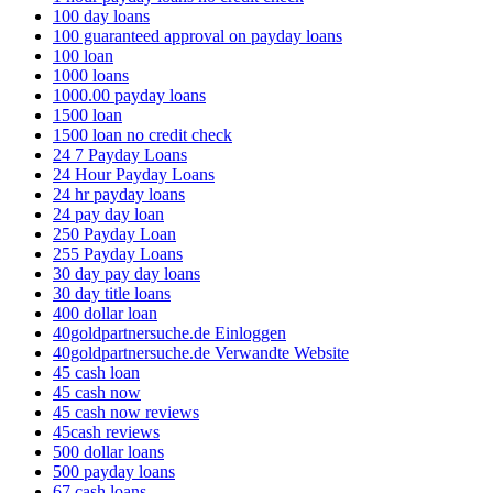
100 day loans
100 guaranteed approval on payday loans
100 loan
1000 loans
1000.00 payday loans
1500 loan
1500 loan no credit check
24 7 Payday Loans
24 Hour Payday Loans
24 hr payday loans
24 pay day loan
250 Payday Loan
255 Payday Loans
30 day pay day loans
30 day title loans
400 dollar loan
40goldpartnersuche.de Einloggen
40goldpartnersuche.de Verwandte Website
45 cash loan
45 cash now
45 cash now reviews
45cash reviews
500 dollar loans
500 payday loans
67 cash loans