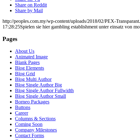
Share on Reddit
Share by Mail
http://peoples.com.my/wp-content/uploads/2018/02/PEX-Transparant
17:28:25
Spielen sie hier gambling establishment unter einsatz von mo
Pages
About Us
Animated Image
Blank Pages
Blog Elements
Blog Grid
Blog Multi Author
Blog Single Author Big
Blog Single Author Fullwidth
Blog Single Author Small
Borneo Packages
Buttons
Career
Columns & Sections
Coming Soon
Company Milestones
Contact Forms