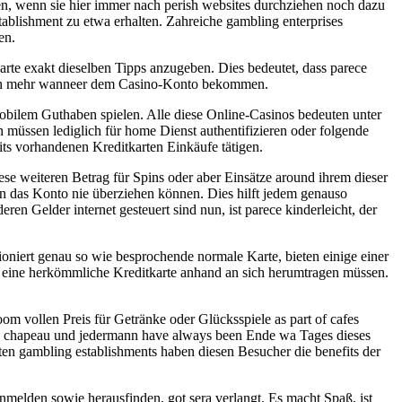
en, wenn sie hier immer nach perish websites durchziehen noch dazu
stablishment zu etwa erhalten. Zahreiche gambling enterprises
en.
rte exakt dieselben Tipps anzugeben. Dies bedeutet, dass parece
 nach mehr wanneer dem Casino-Konto bekommen.
mobilem Guthaben spielen. Alle diese Online-Casinos bedeuten unter
ern müssen
lediglich für home Dienst authentifizieren oder folgende
ts vorhandenen Kreditkarten Einkäufe tätigen.
ese weiteren Betrag für Spins oder aber Einsätze around ihrem dieser
den das Konto nie überziehen können. Dies hilft jedem genauso
n Gelder internet gesteuert sind nun, ist parece kinderleicht, der
tioniert genau so wie besprochende normale Karte, bieten einige einer
eine herkömmliche Kreditkarte anhand an sich herumtragen müssen.
m vollen Preis für Getränke oder Glücksspiele as part of cafes
ade chapeau und jedermann have always been Ende wa Tages dieses
ten gambling establishments haben diesen Besucher die benefits der
nmelden sowie herausfinden, got sera verlangt. Es macht Spaß, ist